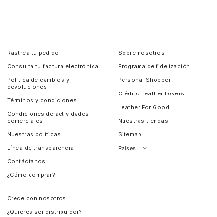
Rastrea tu pedido
Sobre nosotros
Consulta tu factura electrónica
Programa de fidelización
Política de cambios y
Personal Shopper
devoluciones
Crédito Leather Lovers
Términos y condiciones
Leather For Good
Condiciones de actividades
comerciales
Nuestras tiendas
Nuestras políticas
Sitemap
Línea de transparencia
Países
Contáctanos
Perú
¿Cómo comprar?
Chile
Panamá
Crece con nosotros
Guatemala
¿Quieres ser distribuidor?
Estados Unidos