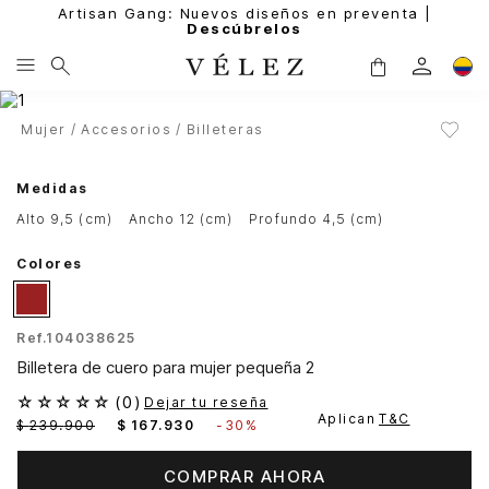
Artisan Gang: Nuevos diseños en preventa |
Descúbrelos
Mujer
Accesorios
Billeteras
Medidas
alto 9,5 (cm)
ancho 12 (cm)
profundo 4,5 (cm)
Colores
Ref.
104038625
Billetera de cuero para mujer pequeña 2
☆
☆
☆
☆
☆
(
0
)
Dejar tu reseña
Aplican
T&C
$
239
.
900
$
167
.
930
-
30%
COMPRAR AHORA