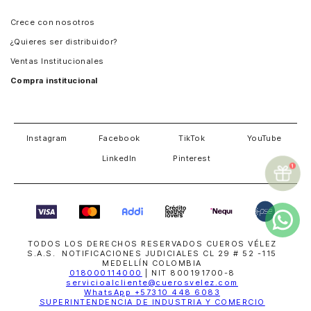
Panamá
Crece con nosotros
Guatemala
¿Quieres ser distribuidor?
Estados Unidos
Ventas Institucionales
Salvador
Compra institucional
Costa Rica
Instagram
Facebook
TikTok
YouTube
LinkedIn
Pinterest
TODOS LOS DERECHOS RESERVADOS CUEROS VÉLEZ
S.A.S. NOTIFICACIONES JUDICIALES CL 29 # 52 -115
MEDELLÍN COLOMBIA
018000114000
| NIT 800191700-8
servicioalcliente@cuerosvelez.com
WhatsApp
+57310 448 6083
SUPERINTENDENCIA DE INDUSTRIA Y COMERCIO