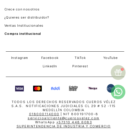
Panamá
Crece con nosotros
Guatemala
¿Quieres ser distribuidor?
Estados Unidos
Ventas Institucionales
Salvador
Compra institucional
Costa Rica
Instagram
Facebook
TikTok
YouTube
LinkedIn
Pinterest
TODOS LOS DERECHOS RESERVADOS CUEROS VÉLEZ
S.A.S. NOTIFICACIONES JUDICIALES CL 29 # 52 -115
MEDELLÍN COLOMBIA
018000114000
| NIT 800191700-8
servicioalcliente@cuerosvelez.com
WhatsApp
+57310 448 6083
SUPERINTENDENCIA DE INDUSTRIA Y COMERCIO