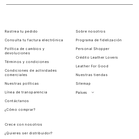
Rastrea tu pedido
Sobre nosotros
Consulta tu factura electrónica
Programa de fidelización
Política de cambios y
Personal Shopper
devoluciones
Crédito Leather Lovers
Términos y condiciones
Leather For Good
Condiciones de actividades
comerciales
Nuestras tiendas
Nuestras políticas
Sitemap
Línea de transparencia
Países
Contáctanos
Perú
¿Cómo comprar?
Chile
Panamá
Crece con nosotros
Guatemala
¿Quieres ser distribuidor?
Estados Unidos