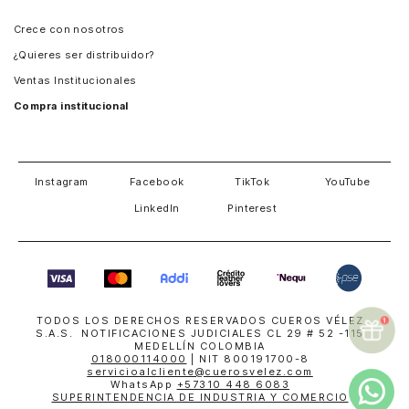
Panamá
Crece con nosotros
Guatemala
¿Quieres ser distribuidor?
Estados Unidos
Ventas Institucionales
Salvador
Compra institucional
Costa Rica
Instagram
Facebook
TikTok
YouTube
LinkedIn
Pinterest
TODOS LOS DERECHOS RESERVADOS CUEROS VÉLEZ
S.A.S. NOTIFICACIONES JUDICIALES CL 29 # 52 -115
MEDELLÍN COLOMBIA
018000114000
| NIT 800191700-8
servicioalcliente@cuerosvelez.com
WhatsApp
+57310 448 6083
SUPERINTENDENCIA DE INDUSTRIA Y COMERCIO