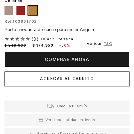
Colores
Ref.
103961702
Porta chequera de cuero para mujer Angola
☆
☆
☆
☆
☆
(
0
)
Dejar tu reseña
Aplican
T&C
$
349
.
900
$
174
.
950
-
50%
COMPRAR AHORA
AGREGAR AL CARRITO
Calcula tu envío
Ver disponibilidad en tienda
Servicio de Personal Shopper gratis