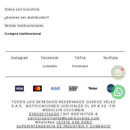
Panamá
Crece con nosotros
Guatemala
¿Quieres ser distribuidor?
Estados Unidos
Ventas Institucionales
Salvador
Compra institucional
Costa Rica
Instagram
Facebook
TikTok
YouTube
LinkedIn
Pinterest
TODOS LOS DERECHOS RESERVADOS CUEROS VÉLEZ
S.A.S. NOTIFICACIONES JUDICIALES CL 29 # 52 -115
MEDELLÍN COLOMBIA
018000114000
| NIT 800191700-8
servicioalcliente@cuerosvelez.com
WhatsApp
+57310 448 6083
SUPERINTENDENCIA DE INDUSTRIA Y COMERCIO