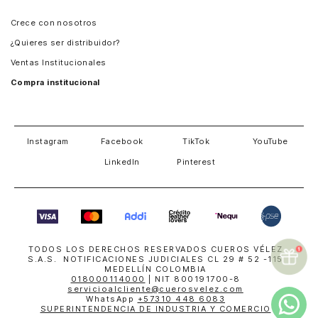
Panamá
Crece con nosotros
Guatemala
¿Quieres ser distribuidor?
Estados Unidos
Ventas Institucionales
Salvador
Compra institucional
Costa Rica
Instagram
Facebook
TikTok
YouTube
LinkedIn
Pinterest
TODOS LOS DERECHOS RESERVADOS CUEROS VÉLEZ
S.A.S. NOTIFICACIONES JUDICIALES CL 29 # 52 -115
MEDELLÍN COLOMBIA
018000114000
| NIT 800191700-8
servicioalcliente@cuerosvelez.com
WhatsApp
+57310 448 6083
SUPERINTENDENCIA DE INDUSTRIA Y COMERCIO