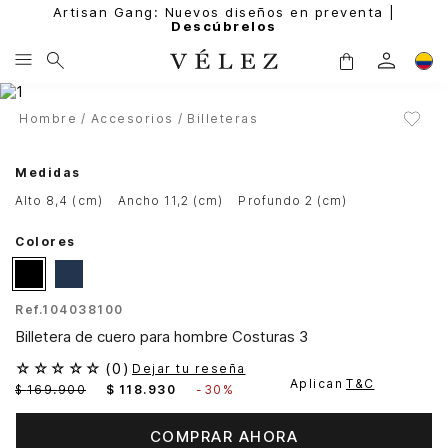
Artisan Gang: Nuevos diseños en preventa |
Descúbrelos
Hombre
Accesorios
Billeteras
Medidas
alto 8,4 (cm)
ancho 11,2 (cm)
profundo 2 (cm)
Colores
Ref.
104038100
Billetera de cuero para hombre Costuras 3
☆
☆
☆
☆
☆
(
0
)
Dejar tu reseña
Aplican
T&C
$
169
.
900
$
118
.
930
-
30%
COMPRAR AHORA