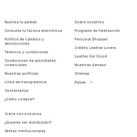
Rastrea tu pedido
Sobre nosotros
Consulta tu factura electrónica
Programa de fidelización
Política de cambios y
Personal Shopper
devoluciones
Crédito Leather Lovers
Términos y condiciones
Leather For Good
Condiciones de actividades
comerciales
Nuestras tiendas
Nuestras políticas
Sitemap
Línea de transparencia
Países
Contáctanos
Perú
¿Cómo comprar?
Chile
Panamá
Crece con nosotros
Guatemala
¿Quieres ser distribuidor?
Estados Unidos
Ventas Institucionales
Salvador