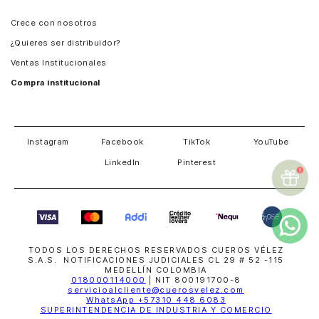
Panamá
Crece con nosotros
Guatemala
¿Quieres ser distribuidor?
Estados Unidos
Ventas Institucionales
Salvador
Compra institucional
Costa Rica
Instagram
Facebook
TikTok
YouTube
LinkedIn
Pinterest
TODOS LOS DERECHOS RESERVADOS CUEROS VÉLEZ
S.A.S. NOTIFICACIONES JUDICIALES CL 29 # 52 -115
MEDELLÍN COLOMBIA
018000114000
| NIT 800191700-8
servicioalcliente@cuerosvelez.com
WhatsApp
+57310 448 6083
SUPERINTENDENCIA DE INDUSTRIA Y COMERCIO