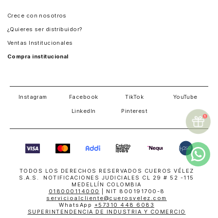
Panamá
Crece con nosotros
Guatemala
¿Quieres ser distribuidor?
Estados Unidos
Ventas Institucionales
Salvador
Compra institucional
Costa Rica
Instagram
Facebook
TikTok
YouTube
LinkedIn
Pinterest
TODOS LOS DERECHOS RESERVADOS CUEROS VÉLEZ
S.A.S. NOTIFICACIONES JUDICIALES CL 29 # 52 -115
MEDELLÍN COLOMBIA
018000114000
| NIT 800191700-8
servicioalcliente@cuerosvelez.com
WhatsApp
+57310 448 6083
SUPERINTENDENCIA DE INDUSTRIA Y COMERCIO