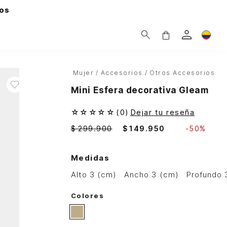
os
Mujer
Accesorios
Otros Accesorios
Mini Esfera decorativa Gleam
☆
☆
☆
☆
☆
(
0
)
Dejar tu reseña
$
299
.
900
$
149
.
950
-
50%
Medidas
alto 3 (cm)
ancho 3 (cm)
profundo
Colores