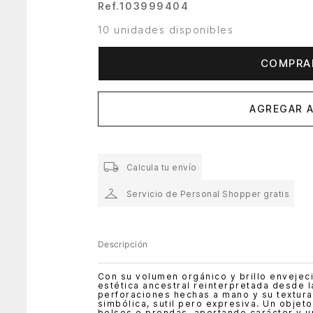
Ref.
103999404
10 unidades disponibles
COMPRA
AGREGAR A
Calcula tu envío
Servicio de Personal Shopper gratis
Descripción
Con su volumen orgánico y brillo envejec
estética ancestral reinterpretada desde 
perforaciones hechas a mano y su textura 
simbólica, sutil pero expresiva. Un objeto
bolsos o prendas, aportando carácter y un