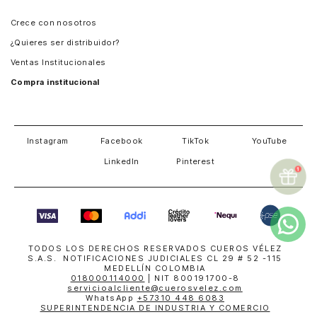
Panamá
Crece con nosotros
Guatemala
¿Quieres ser distribuidor?
Estados Unidos
Ventas Institucionales
Salvador
Compra institucional
Costa Rica
Instagram
Facebook
TikTok
YouTube
LinkedIn
Pinterest
TODOS LOS DERECHOS RESERVADOS CUEROS VÉLEZ
S.A.S. NOTIFICACIONES JUDICIALES CL 29 # 52 -115
MEDELLÍN COLOMBIA
018000114000
| NIT 800191700-8
servicioalcliente@cuerosvelez.com
WhatsApp
+57310 448 6083
SUPERINTENDENCIA DE INDUSTRIA Y COMERCIO