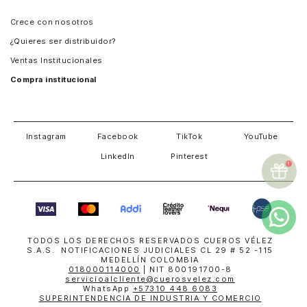
Panamá
Crece con nosotros
Guatemala
¿Quieres ser distribuidor?
Estados Unidos
Ventas Institucionales
Salvador
Compra institucional
Costa Rica
Instagram
Facebook
TikTok
YouTube
LinkedIn
Pinterest
TODOS LOS DERECHOS RESERVADOS CUEROS VÉLEZ
S.A.S. NOTIFICACIONES JUDICIALES CL 29 # 52 -115
MEDELLÍN COLOMBIA
018000114000
| NIT 800191700-8
servicioalcliente@cuerosvelez.com
WhatsApp
+57310 448 6083
SUPERINTENDENCIA DE INDUSTRIA Y COMERCIO