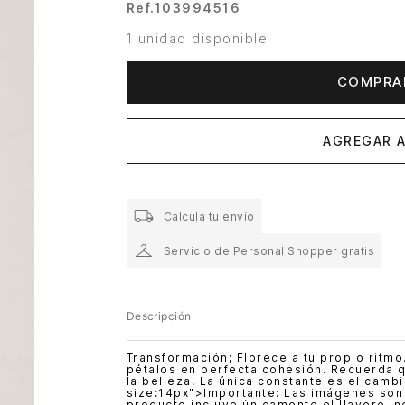
Ref.
103994516
1 unidad disponible
COMPRA
AGREGAR A
Calcula tu envío
Servicio de Personal Shopper gratis
Descripción
Transformación; Florece a tu propio ritmo
pétalos en perfecta cohesión. Recuerda q
la belleza. La única constante es el camb
size:14px">Importante: Las imágenes son 
producto incluye únicamente el llavero, n