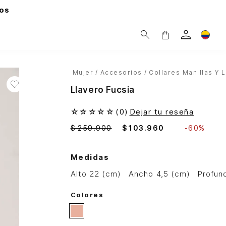
os
Mujer
Accesorios
Collares Manillas Y 
Llavero Fucsia
☆
☆
☆
☆
☆
(
0
)
Dejar tu reseña
$
259
.
900
$
103
.
960
-
60%
Medidas
alto 22 (cm)
ancho 4,5 (cm)
profu
Colores