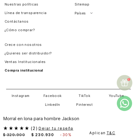
Nuestras políticas
Sitemap
Línea de transparencia
Países
Contáctanos
Perú
¿Cómo comprar?
Chile
Panamá
Crece con nosotros
Guatemala
¿Quieres ser distribuidor?
Estados Unidos
Ventas Institucionales
Salvador
Compra institucional
Costa Rica
Instagram
Facebook
TikTok
YouTube
LinkedIn
Pinterest
Morral en lona para hombre Jackson
★
★
★
★
★
(
2
)
Dejar tu reseña
Aplican
T&C
$
329
.
900
$
230
.
930
-
30%