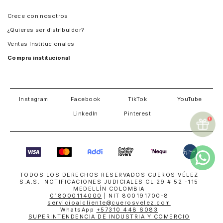
Panamá
Crece con nosotros
Guatemala
¿Quieres ser distribuidor?
Estados Unidos
Ventas Institucionales
Salvador
Compra institucional
Costa Rica
Instagram
Facebook
TikTok
YouTube
LinkedIn
Pinterest
TODOS LOS DERECHOS RESERVADOS CUEROS VÉLEZ
S.A.S. NOTIFICACIONES JUDICIALES CL 29 # 52 -115
MEDELLÍN COLOMBIA
018000114000
| NIT 800191700-8
servicioalcliente@cuerosvelez.com
WhatsApp
+57310 448 6083
SUPERINTENDENCIA DE INDUSTRIA Y COMERCIO