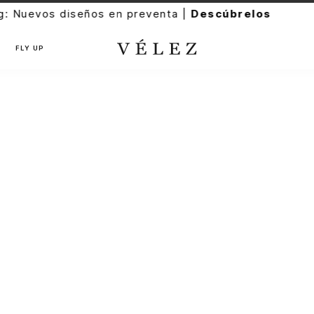
venta |
Descúbrelos
FLY UP