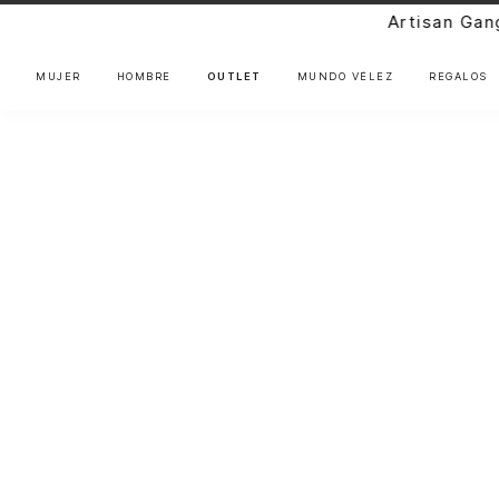
Artisan Gang: Nuevos diseños en pre
MUJER
HOMBRE
OUTLET
MUNDO VÉLEZ
REGALOS