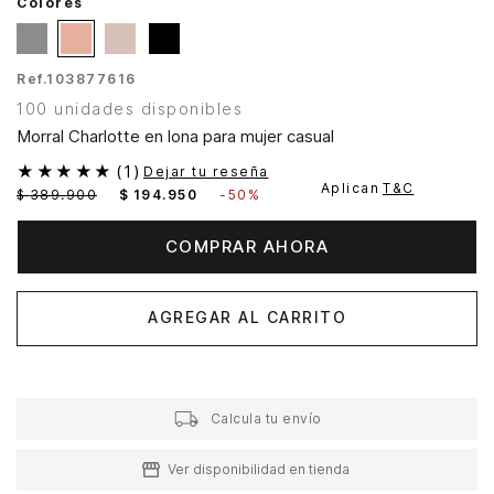
Colores
Ref.
103877616
100 unidades disponibles
Morral Charlotte en lona para mujer casual
★
★
★
★
★
(
1
)
Dejar tu reseña
Aplican
T&C
$
389
.
900
$
194
.
950
-
50%
COMPRAR AHORA
AGREGAR AL CARRITO
Calcula tu envío
Ver disponibilidad en tienda