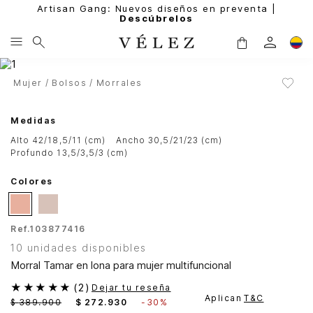
Artisan Gang: Nuevos diseños en preventa |
Descúbrelos
Mujer
Bolsos
Morrales
Medidas
alto 42/18,5/11 (cm)
ancho 30,5/21/23 (cm)
profundo 13,5/3,5/3 (cm)
Colores
Ref.
103877416
10 unidades disponibles
Morral Tamar en lona para mujer multifuncional
★
★
★
★
★
(
2
)
Dejar tu reseña
Aplican
T&C
$
389
.
900
$
272
.
930
-
30%