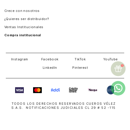
Panamá
Crece con nosotros
Guatemala
¿Quieres ser distribuidor?
Estados Unidos
Ventas Institucionales
Salvador
Compra institucional
Costa Rica
Instagram
Facebook
TikTok
YouTube
LinkedIn
Pinterest
TODOS LOS DERECHOS RESERVADOS CUEROS VÉLEZ
S.A.S. NOTIFICACIONES JUDICIALES CL 29 # 52 -115
MEDELLÍN COLOMBIA
018000114000
| NIT 800191700-8
servicioalcliente@cuerosvelez.com
WhatsApp
+57310 448 6083
SUPERINTENDENCIA DE INDUSTRIA Y COMERCIO