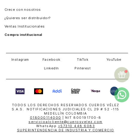
Panamá
Crece con nosotros
Guatemala
¿Quieres ser distribuidor?
Estados Unidos
Ventas Institucionales
Salvador
Compra institucional
Costa Rica
Instagram
Facebook
TikTok
YouTube
LinkedIn
Pinterest
TODOS LOS DERECHOS RESERVADOS CUEROS VÉLEZ
S.A.S. NOTIFICACIONES JUDICIALES CL 29 # 52 -115
MEDELLÍN COLOMBIA
018000114000
| NIT 800191700-8
servicioalcliente@cuerosvelez.com
WhatsApp
+57310 448 6083
SUPERINTENDENCIA DE INDUSTRIA Y COMERCIO