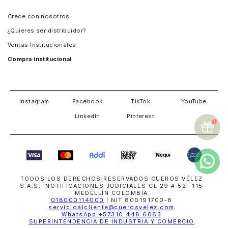
Panamá
Crece con nosotros
Guatemala
¿Quieres ser distribuidor?
Estados Unidos
Ventas Institucionales
Salvador
Compra institucional
Costa Rica
Instagram
Facebook
TikTok
YouTube
LinkedIn
Pinterest
TODOS LOS DERECHOS RESERVADOS CUEROS VÉLEZ
S.A.S. NOTIFICACIONES JUDICIALES CL 29 # 52 -115
MEDELLÍN COLOMBIA
018000114000
| NIT 800191700-8
servicioalcliente@cuerosvelez.com
WhatsApp
+57310 448 6083
SUPERINTENDENCIA DE INDUSTRIA Y COMERCIO