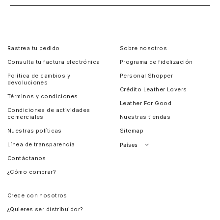
Rastrea tu pedido
Sobre nosotros
Consulta tu factura electrónica
Programa de fidelización
Política de cambios y
Personal Shopper
devoluciones
Crédito Leather Lovers
Términos y condiciones
Leather For Good
Condiciones de actividades
comerciales
Nuestras tiendas
Nuestras políticas
Sitemap
Línea de transparencia
Países
Contáctanos
Perú
¿Cómo comprar?
Chile
Panamá
Crece con nosotros
Guatemala
¿Quieres ser distribuidor?
Estados Unidos