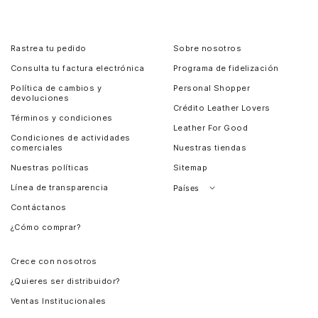
Rastrea tu pedido
Sobre nosotros
Consulta tu factura electrónica
Programa de fidelización
Política de cambios y
Personal Shopper
devoluciones
Crédito Leather Lovers
Términos y condiciones
Leather For Good
Condiciones de actividades
comerciales
Nuestras tiendas
Nuestras políticas
Sitemap
Línea de transparencia
Países
Contáctanos
Perú
¿Cómo comprar?
Chile
Panamá
Crece con nosotros
Guatemala
¿Quieres ser distribuidor?
Estados Unidos
Ventas Institucionales
Salvador