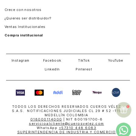
Panamá
Crece con nosotros
Guatemala
¿Quieres ser distribuidor?
Estados Unidos
Ventas Institucionales
Salvador
Compra institucional
Costa Rica
Instagram
Facebook
TikTok
YouTube
LinkedIn
Pinterest
TODOS LOS DERECHOS RESERVADOS CUEROS VÉLEZ
S.A.S. NOTIFICACIONES JUDICIALES CL 29 # 52 -115
MEDELLÍN COLOMBIA
018000114000
| NIT 800191700-8
servicioalcliente@cuerosvelez.com
WhatsApp
+57310 448 6083
SUPERINTENDENCIA DE INDUSTRIA Y COMERCIO