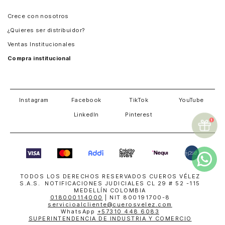
Panamá
Crece con nosotros
Guatemala
¿Quieres ser distribuidor?
Estados Unidos
Ventas Institucionales
Salvador
Compra institucional
Costa Rica
Instagram
Facebook
TikTok
YouTube
LinkedIn
Pinterest
TODOS LOS DERECHOS RESERVADOS CUEROS VÉLEZ
S.A.S. NOTIFICACIONES JUDICIALES CL 29 # 52 -115
MEDELLÍN COLOMBIA
018000114000
| NIT 800191700-8
servicioalcliente@cuerosvelez.com
WhatsApp
+57310 448 6083
SUPERINTENDENCIA DE INDUSTRIA Y COMERCIO