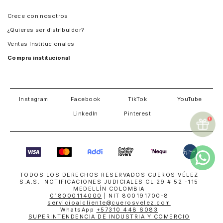
Panamá
Crece con nosotros
Guatemala
¿Quieres ser distribuidor?
Estados Unidos
Ventas Institucionales
Salvador
Compra institucional
Costa Rica
Instagram
Facebook
TikTok
YouTube
LinkedIn
Pinterest
TODOS LOS DERECHOS RESERVADOS CUEROS VÉLEZ
S.A.S. NOTIFICACIONES JUDICIALES CL 29 # 52 -115
MEDELLÍN COLOMBIA
018000114000
| NIT 800191700-8
servicioalcliente@cuerosvelez.com
WhatsApp
+57310 448 6083
SUPERINTENDENCIA DE INDUSTRIA Y COMERCIO