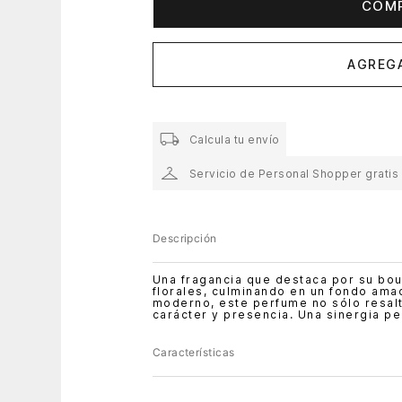
COM
AGREGA
Calcula tu envío
Servicio de Personal Shopper gratis
Descripción
Una fragancia que destaca por su bou
florales, culminando en un fondo ama
moderno, este perfume no sólo resalt
carácter y presencia. Una sinergia pe
Características