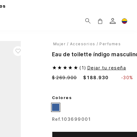
os
Mujer
Accesorios
Perfumes
Eau de toilette índigo masculi
★
★
★
★
★
(
1
)
Dejar tu reseña
$
269
.
900
$
188
.
930
-
30%
Colores
Ref.
103699001