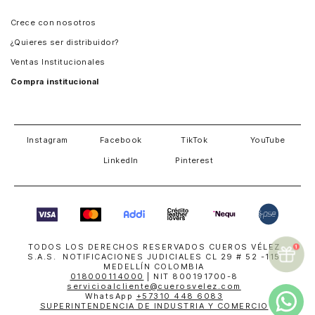
Panamá
Crece con nosotros
Guatemala
¿Quieres ser distribuidor?
Estados Unidos
Ventas Institucionales
Salvador
Compra institucional
Costa Rica
Instagram
Facebook
TikTok
YouTube
LinkedIn
Pinterest
TODOS LOS DERECHOS RESERVADOS CUEROS VÉLEZ
S.A.S. NOTIFICACIONES JUDICIALES CL 29 # 52 -115
MEDELLÍN COLOMBIA
018000114000
| NIT 800191700-8
servicioalcliente@cuerosvelez.com
WhatsApp
+57310 448 6083
SUPERINTENDENCIA DE INDUSTRIA Y COMERCIO