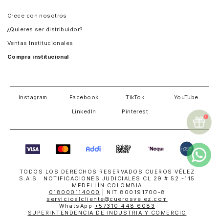
Panamá
Crece con nosotros
Guatemala
¿Quieres ser distribuidor?
Estados Unidos
Ventas Institucionales
Salvador
Compra institucional
Costa Rica
Instagram
Facebook
TikTok
YouTube
LinkedIn
Pinterest
TODOS LOS DERECHOS RESERVADOS CUEROS VÉLEZ
S.A.S. NOTIFICACIONES JUDICIALES CL 29 # 52 -115
MEDELLÍN COLOMBIA
018000114000
| NIT 800191700-8
servicioalcliente@cuerosvelez.com
WhatsApp
+57310 448 6083
SUPERINTENDENCIA DE INDUSTRIA Y COMERCIO