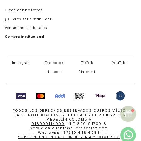
Panamá
Crece con nosotros
Guatemala
¿Quieres ser distribuidor?
Estados Unidos
Ventas Institucionales
Salvador
Compra institucional
Costa Rica
Instagram
Facebook
TikTok
YouTube
LinkedIn
Pinterest
TODOS LOS DERECHOS RESERVADOS CUEROS VÉLEZ
S.A.S. NOTIFICACIONES JUDICIALES CL 29 # 52 -115
MEDELLÍN COLOMBIA
018000114000
| NIT 800191700-8
servicioalcliente@cuerosvelez.com
WhatsApp
+57310 448 6083
SUPERINTENDENCIA DE INDUSTRIA Y COMERCIO