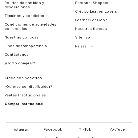
Política de cambios y
Personal Shopper
devoluciones
Crédito Leather Lovers
Términos y condiciones
Leather For Good
Condiciones de actividades
comerciales
Nuestras tiendas
Nuestras políticas
Sitemap
Línea de transparencia
Países
Contáctanos
Perú
¿Cómo comprar?
Chile
Panamá
Crece con nosotros
Guatemala
¿Quieres ser distribuidor?
Estados Unidos
Ventas Institucionales
Salvador
Compra institucional
Costa Rica
Instagram
Facebook
TikTok
YouTube