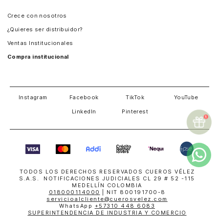
Panamá
Crece con nosotros
Guatemala
¿Quieres ser distribuidor?
Estados Unidos
Ventas Institucionales
Salvador
Compra institucional
Costa Rica
Instagram
Facebook
TikTok
YouTube
LinkedIn
Pinterest
TODOS LOS DERECHOS RESERVADOS CUEROS VÉLEZ
S.A.S. NOTIFICACIONES JUDICIALES CL 29 # 52 -115
MEDELLÍN COLOMBIA
018000114000
| NIT 800191700-8
servicioalcliente@cuerosvelez.com
WhatsApp
+57310 448 6083
SUPERINTENDENCIA DE INDUSTRIA Y COMERCIO