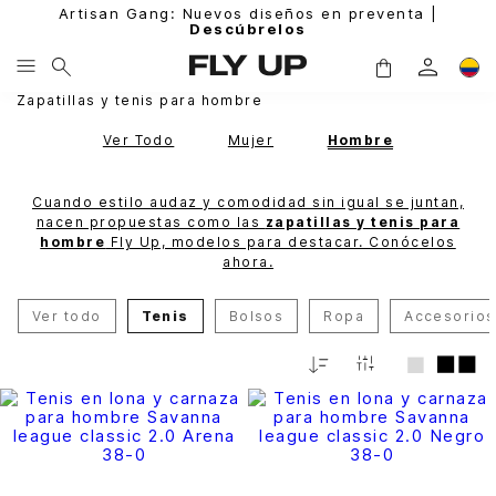
Artisan Gang: Nuevos diseños en preventa |
Descúbrelos
Zapatillas y tenis para hombre
Ver Todo
Mujer
Hombre
Cuando estilo audaz y comodidad sin igual se juntan,
nacen propuestas como las
zapatillas y tenis para
hombre
Fly Up, modelos para destacar. Conócelos
ahora.
Ver todo
Tenis
Bolsos
Ropa
Accesorios
Fecha
De
Release