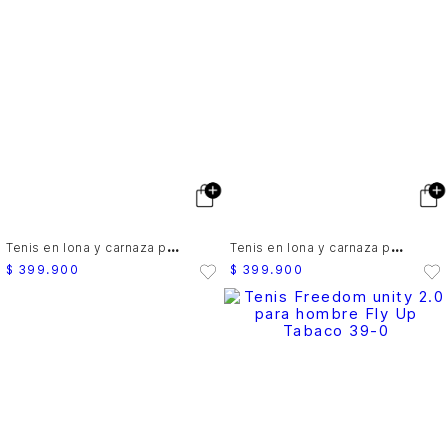
T
enis en lona y carnaza para hombre Savanna league classic 2.0
T
enis en lona y carnaza para hombre Savanna league classic 2.0
$
399
.
900
$
399
.
900