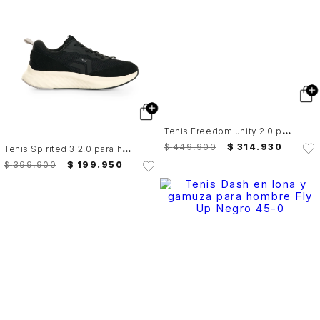
T
enis Freedom unity 2.0 para hombre Fly Up
T
enis Spirited 3 2.0 para hombre Fly Up
$
449
.
900
$
314
.
930
$
399
.
900
$
199
.
950