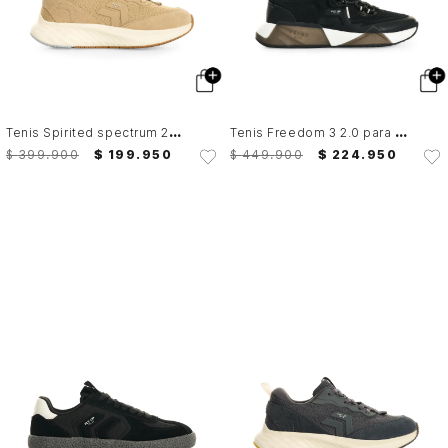
T
enis Spirited spectrum 2 2.0 para hombre Fly Up
T
enis Freedom 3 2.0 para hombre Fly Up
$
399
.
900
$
199
.
950
$
449
.
900
$
224
.
950