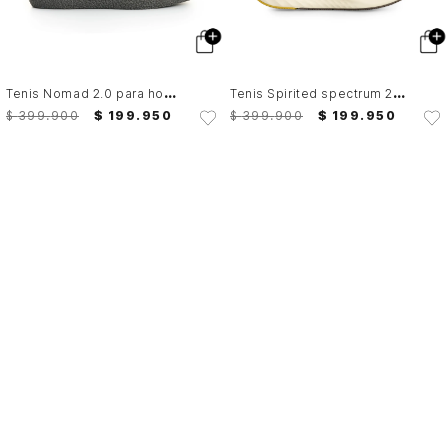
T
enis Nomad 2.0 para hombre Fly Up
T
enis Spirited spectrum 2 2.0 para hombre Fly Up
$
399
.
900
$
199
.
950
$
399
.
900
$
199
.
950