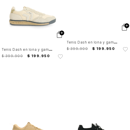
T
enis Dash en lona y gamuza para hombre Fly Up
T
enis Dash en lona y gamuza para hombre Fly Up
$
399
.
900
$
199
.
950
$
399
.
900
$
199
.
950